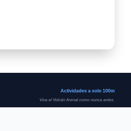
Actividades a solo 100m
Viva el Volcán Arenal como nunca antes.
Diseño & Hosting Web
WilliamAlvarado.com